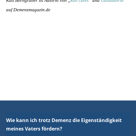
Kati Borngräber ist Autorin von „
kati cares
“ und
Gastautorin
auf Demenzmagazin.de
Wie kann ich trotz Demenz die Eigenständigkeit
meines Vaters fördern?