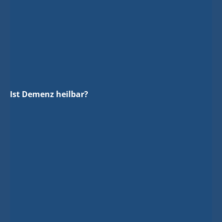
Jetzt zum kostenlosen Demenzmagazin.de Newsletter
anmelden -
melden Sie sich jetzt an und verpassen Sie keine
Ist Demenz heilbar?
News!
zur Newsletter-Anmeldung