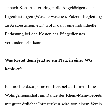
Je nach Konstrukt erbringen die Angehörigen auch
Eigenleistungen (Wäsche waschen, Putzen, Begleitung
zu Arztbesuchen, etc.) wofür dann eine individuelle
Entlastung bei den Kosten des Pflegedienstes
verbunden sein kann.
Jetzt zum kostenlosen Demenzmagazin.de Newsletter
anmelden -
Was kostet denn jetzt so ein Platz in einer WG
melden Sie sich jetzt an und verpassen Sie keine News!
konkret?
Ich möchte dazu gerne ein Beispiel aufführen. Eine
Wohngemeinschaft am Rande des Rhein-Main-Gebiets
zur Newsletter-Anmeldung
mit guter örtlicher Infrastruktur wird von einem Verein