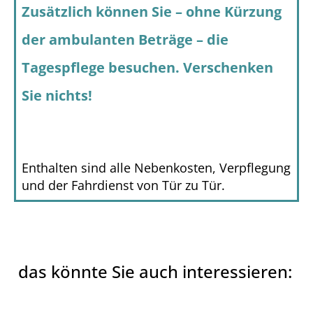
Zusätzlich können Sie – ohne Kürzung
Jetzt zum kostenlosen Demenzmagazin.de Newsletter
der ambulanten Beträge – die
anmelden -
Tagespflege besuchen. Verschenken
melden Sie sich jetzt an und verpassen Sie keine
News!
Sie nichts!
Enthalten sind alle Nebenkosten, Verpflegung
zur Newsletter-Anmeldung
und der Fahrdienst von Tür zu Tür.
das könnte Sie auch interessieren: