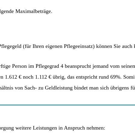
folgende Maximalbeträge.
flegegeld (für Ihren eigenen Pflegeeinsatz) können Sie auch
ftige Person im Pflegegrad 4 beansprucht jemand vom seinem 
Jetzt zum kostenlosen Demenzmagazin.de Newsletter anmelden -
 1.612 € noch 1.112 € übrig, das entspricht rund 69%. Somit
melden Sie sich jetzt an und verpassen Sie keine News!
ältnis von Sach- zu Geldleistung bindet man sich übrigens f
zur Newsletter-Anmeldung
orgung weitere Leistungen in Anspruch nehmen: