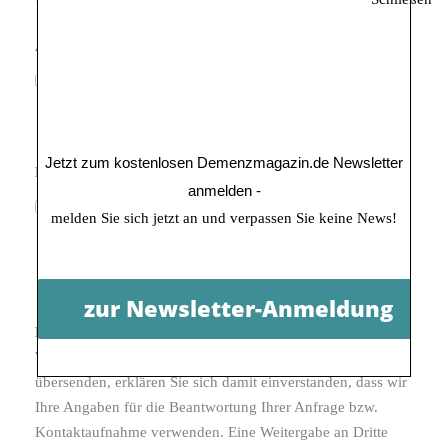
ANONYME VERÖFFENTLICHUNG:
*
Ich erkläre mich damit einverstanden, dass meine Frage
in anonymisierter Version im Forum veröffentlicht wird.
Jetzt zum kostenlosen Demenzmagazin.de Newsletter
DATENSCHUTZ:
*
anmelden -
Ich bin damit einverstanden, dass meine Angaben zur
melden Sie sich jetzt an und verpassen Sie keine News!
Kontaktaufnahme und für Rückfragen bis zur
endgültigen Zweckerfüllung meiner Anfrage gespeichert
werden.
zur Newsletter-Anmeldung
HINWEIS:
Wenn Sie die im Kontaktformular eingegebenen Daten
übersenden, erklären Sie sich damit einverstanden, dass wir
Ihre Angaben für die Beantwortung Ihrer Anfrage bzw.
Kontaktaufnahme verwenden. Eine Weitergabe an Dritte