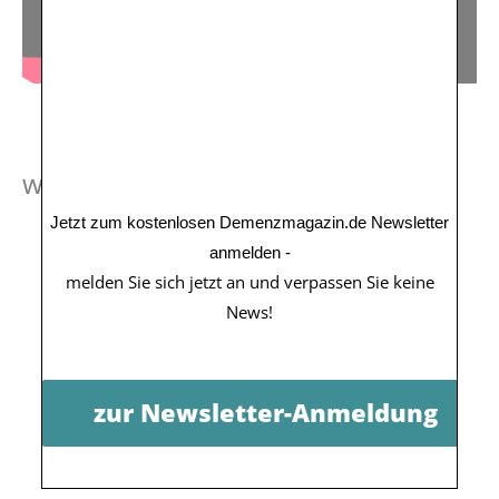
weitere Beiträge zu diesem Thema:
Jetzt zum kostenlosen Demenzmagazin.de Newsletter
anmelden -
Das Plus der Tagespflege -
melden Sie sich jetzt an und verpassen Sie keine
News!
Infotext
Demenzmagazin.de - Ueber
zur Newsletter-Anmeldung
Uns