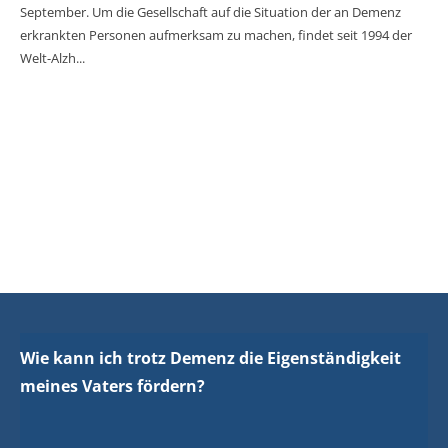
September. Um die Gesellschaft auf die Situation der an Demenz
erkrankten Personen aufmerksam zu machen, findet seit 1994 der
Welt-Alzh...
Jetzt zum kostenlosen Demenzmagazin.de Newsletter
anmelden -
melden Sie sich jetzt an und verpassen Sie keine
News!
zur Newsletter-Anmeldung
Wie kann ich trotz Demenz die Eigenständigkeit
meines Vaters fördern?