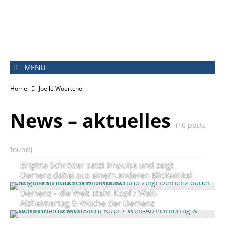
MENU
Home
Joelle Woertche
News – aktuelles
(10 posts
found)
Brigitta Schröder setzt Impulse und zeigt
Demenz dabei aus einem anderen Blickwinkel
Demenz – die Welt steht Kopf / Welt-
Alzheimertag & Woche der Demenz