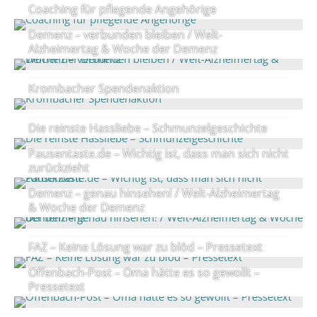
Coaching für pflegende Angehörige
Demenz – verbunden bleiben / Welt-
Alzheimertag & Woche der Demenz
Krombacher Spendenaktion
Die reinste Hassliebe – Schmunzelgeschichte
Pausentaste.de – Wichtig ist, dass man sich nicht
zurückzieht
Demenz – genau hinsehen! / Welt-Alzheimertag
& Woche der Demenz
FAZ – Keine Lösung war zu blöd – Pressetext
Offenbach-Post – Oma hätte es so gewollt –
Pressetext